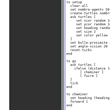
to setup 

  clear-all

  set nombre-agents 50

  create-turtles nombre
  ask turtles [ 

     set xcor random 10
     set ycor random 10
     set heading random
     set size 2

     set color yellow

  ]

  set bulle-proximite 2
  set angle-vision 20

  reset-ticks 

end

to go 

  ask turtles [

    ifelse (distance (
       [ cheminer ]

       [ fuire ]

  ]

  tick

end

to cheminer

  set heading (heading
  forward 1 

end
