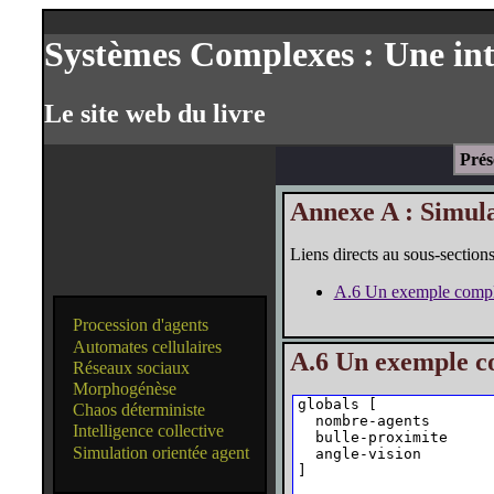
Systèmes Complexes : Une int
Le site web du livre
Prés
Annexe A : Simula
Liens directs au sous-sections
A.6 Un exemple compl
Procession d'agents
Automates cellulaires
A.6 Un exemple c
Réseaux sociaux
Morphogénèse
globals [ 

Chaos déterministe
  nombre-agents 

Intelligence collective
  bulle-proximite

Simulation orientée agent
  angle-vision 

]
