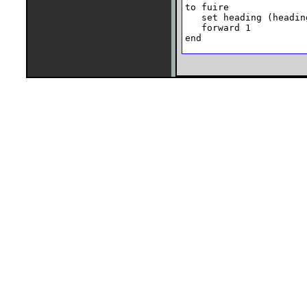
to fuire

   set heading (heading
   forward 1 

end
