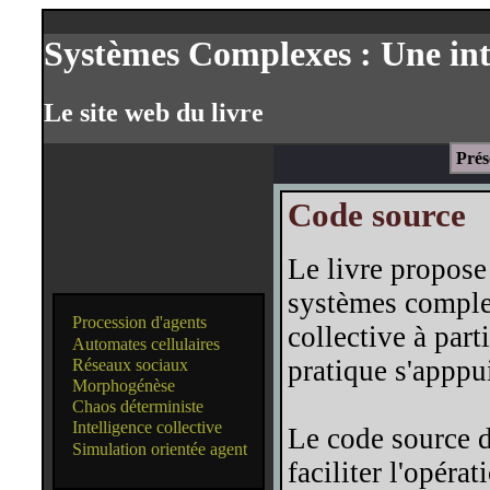
Systèmes Complexes : Une int
Le site web du livre
Prés
Code source
Le livre propose
systèmes complex
Procession d'agents
collective à part
Automates cellulaires
pratique s'apppu
Réseaux sociaux
Morphogénèse
Chaos déterministe
Intelligence collective
Le code source d
Simulation orientée agent
faciliter l'opéra